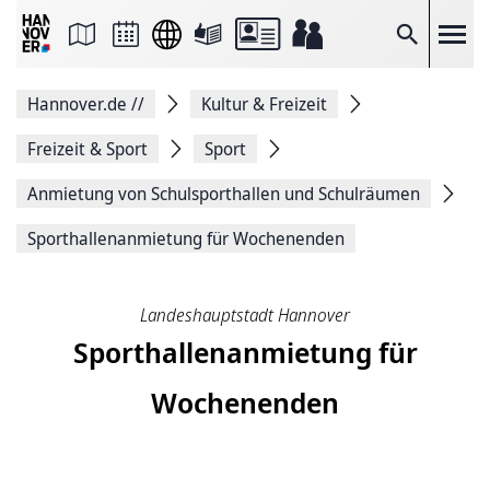
Seite
als
E-
Suche
Mail
versenden
Auf
Hannover.de
//
Kultur & Freizeit
Facebook
teilen
Auf
Freizeit & Sport
Sport
X
teilen
Anmietung von Schulsporthallen und Schulräumen
Seitenlink
Kopieren
Sporthallenanmietung für Wochenenden
Seite
Drucken
Landeshauptstadt Hannover
Sporthallenanmietung für
Wochenenden