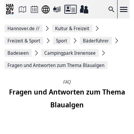
Seite
als
E-
Suche
Mail
versenden
Auf
Hannover.de
//
Kultur & Freizeit
Facebook
teilen
Auf
Freizeit & Sport
Sport
Bäderführer
X
teilen
Badeseen
Campingpark Irenensee
Seitenlink
Kopieren
Fragen und Antworten zum Thema Blaualgen
Seite
Drucken
FAQ
Fragen und Antworten zum Thema
Blaualgen