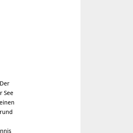
 Der
er See
leinen
 rund
ennis