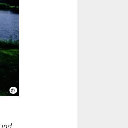
©
Thomas Langreder, Region Hannover
 und