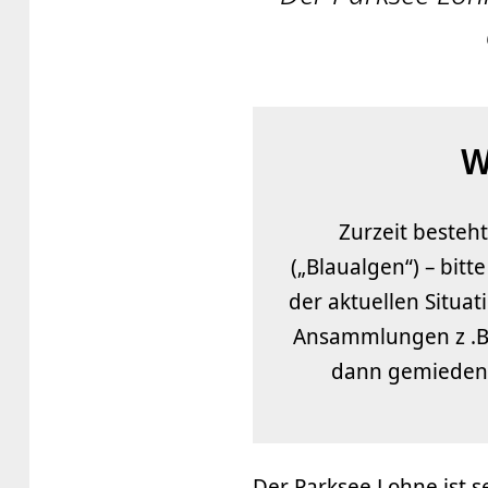
W
Zurzeit beste
(„Blaualgen“) – bitt
der aktuellen Situa
Ansammlungen z .B.
dann gemieden 
Der Parksee Lohne ist s