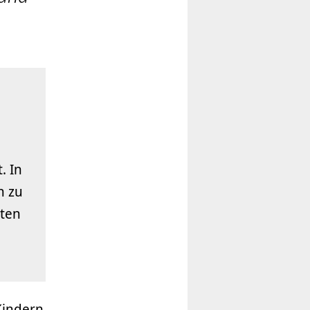
. In
n zu
lten
Kindern