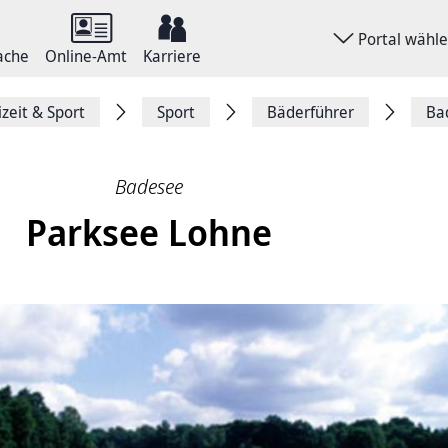
Portal wähl
ache
Online-Amt
Karriere
izeit & Sport
Sport
Bäderführer
Ba
Badesee
Parksee Lohne