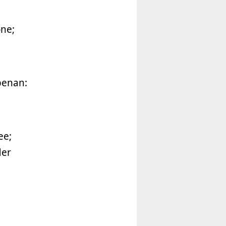
one;
ebenan:
ee;
der