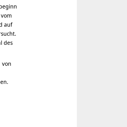
nbeginn
n vom
d auf
rsucht.
l des
g von
gen.