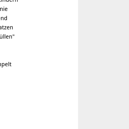
nie
end
atzen
üllen"
mpelt