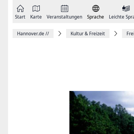
Zum
Seite
Inhalt
als
springen
E-
Zur
Mail
Start
Karte
Veranstaltungen
Sprache
Leichte Spr
Hauptnavigation
versenden
springen
Auf
Facebook
Hannover.de
//
Kultur & Freizeit
Fre
teilen
Auf
X
teilen
Seitenlink
Kopieren
Seite
Drucken