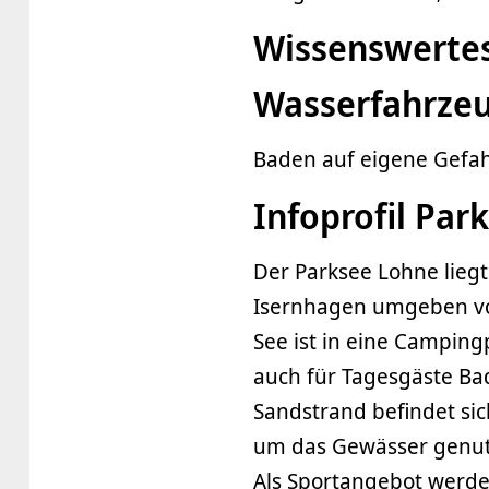
Wissenswertes
Wasserfahrze
Baden auf eigene Gefah
Infoprofil Par
Der Parksee Lohne lieg
Isernhagen umgeben vo
See ist in eine Campingp
auch für Tagesgäste Ba
Sandstrand beﬁndet sic
um das Gewässer genutz
Als Sportangebot werden 