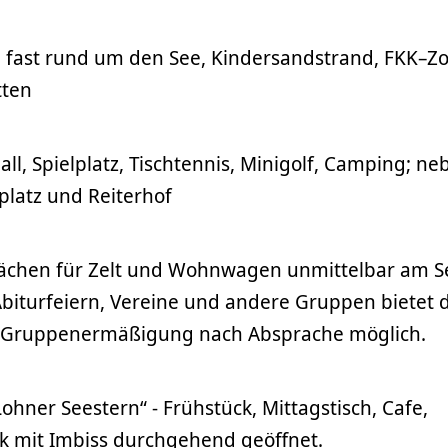
 fast rund um den See, Kindersandstrand, FKK–Z
tten
all, Spielplatz, Tischtennis, Minigolf, Camping; n
platz und Reiterhof
ächen für Zelt und Wohnwagen unmittelbar am S
Abiturfeiern, Vereine und andere Gruppen bietet 
n. Gruppenermäßigung nach Absprache möglich.
ohner Seestern“ - Frühstück, Mittagstisch, Cafe,
sk mit Imbiss durchgehend geöffnet.