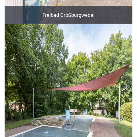
Freibad Großburgwedel