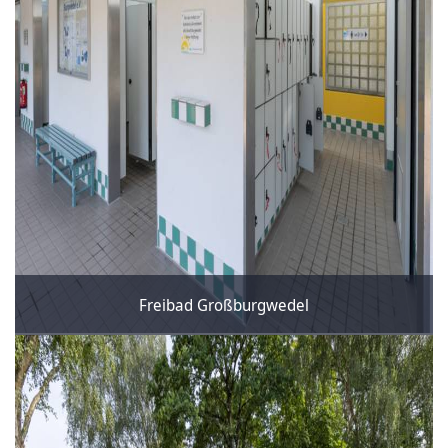
Freibad Großburgwedel