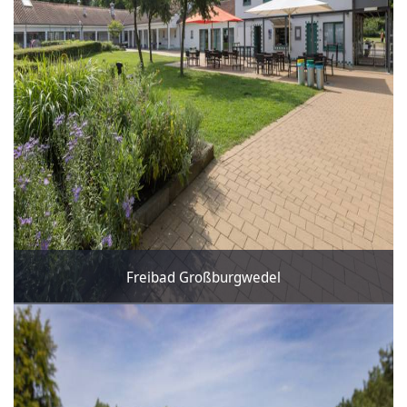
Freibad Großburgwedel