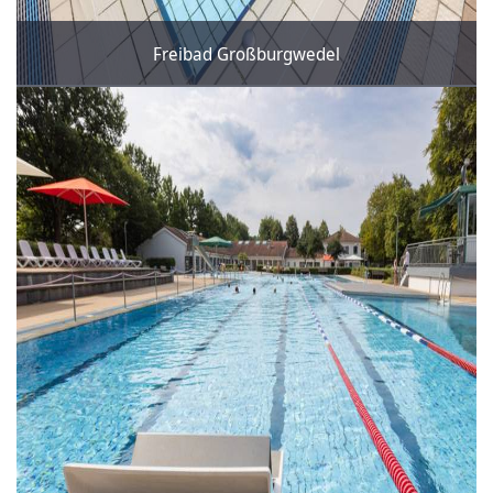
Freibad Großburgwedel