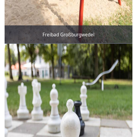
Freibad Großburgwedel