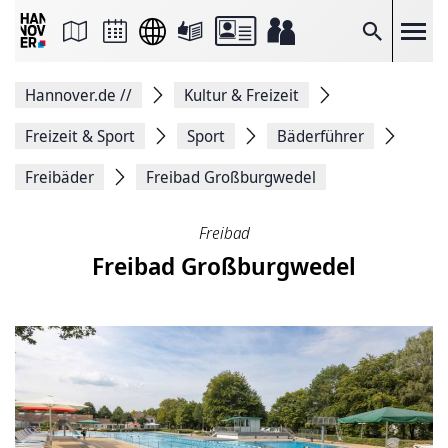
Seite
als
E-
Suche
Mail
versenden
Auf
Hannover.de
//
Kultur & Freizeit
Facebook
teilen
Auf
Freizeit & Sport
Sport
Bäderführer
X
teilen
Freibäder
Freibad Großburgwedel
Seitenlink
Kopieren
Seite
Freibad
Drucken
Freibad Großburgwedel