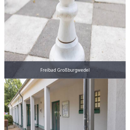
Freibad Großburgwedel