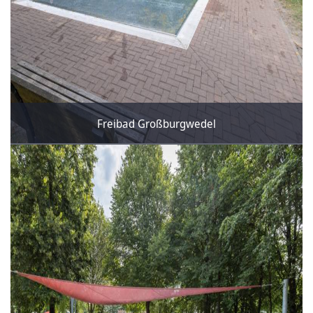
Freibad Großburgwedel