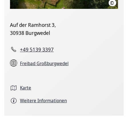
©
Claus Ki
Auf der Ramhorst 3,
30938 Burgwedel
+49 5139 3397
Freibad Großburgwedel
Karte
Weitere Informationen