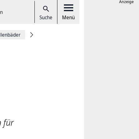
Anzeige
en
Suche
Menü
llenbäder
 für