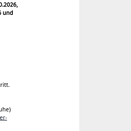
0.2026,
6 und
itt.
huhe)
er-