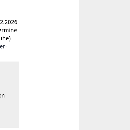
12.2026
Termine
huhe)
er-
on