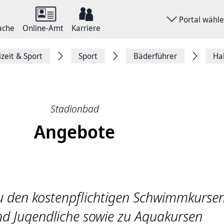
Portal wähl
ache
Online-Amt
Karriere
izeit & Sport
Sport
Bäderführer
Ha
Stadionbad
Angebote
u den kostenpflichtigen Schwimmkursen
nd Jugendliche sowie zu Aquakursen