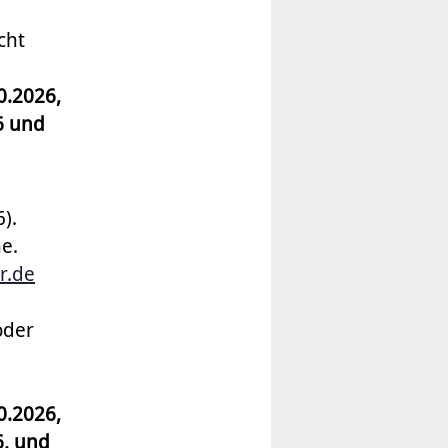
cht
0.2026,
6 und
).
e.
r.de
oder
0.2026,
6, und