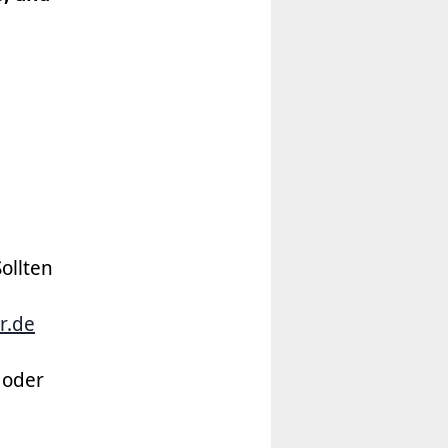
Sollten
r.de
 oder