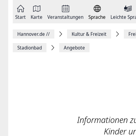
Zum
Seite
Inhalt
als
springen
E-
Zur
Mail
Start
Karte
Veranstaltungen
Sprache
Leichte Spr
Hauptnavigation
versenden
springen
Auf
Facebook
Hannover.de
//
Kultur & Freizeit
Fre
teilen
Auf
X
Stadionbad
Angebote
teilen
Seitenlink
Kopieren
Seite
Drucken
Informationen z
Kinder u