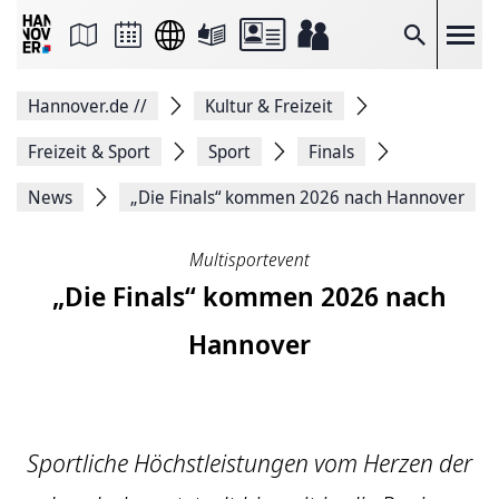
Seite
als
E-
Suche
Mail
versenden
Auf
Hannover.de
//
Kultur & Freizeit
Facebook
teilen
Auf
Freizeit & Sport
Sport
Finals
X
teilen
News
„Die Finals“ kommen 2026 nach Hannover
Seitenlink
Kopieren
Seite
Multisportevent
Drucken
„Die Finals“ kommen 2026 nach
Hannover
Sportliche Höchstleistungen vom Herzen der