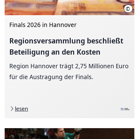
©
Regi
Finals 2026 in Hannover
Regions­ver­samm­lung
be­schließt
Beteili­gung an den Kosten
Region Hannover trägt 2,75 Millionen Euro
für die Austragung der Finals.
lesen