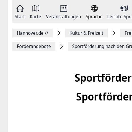
Zum
Seite
Inhalt
als
springen
E-
Zur
Mail
Start
Karte
Veranstaltungen
Sprache
Leichte Spr
Hauptnavigation
versenden
springen
Auf
Facebook
Hannover.de
//
Kultur & Freizeit
Fre
teilen
Auf
X
Förderangebote
Sportförderung nach den Gr
teilen
Seitenlink
Kopieren
Seite
Drucken
Sportförde
Sportförde