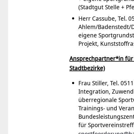
(Stadtgut Stelle + 
Herr Cassube, Tel. 
Ahlem/Badenstedt/D
eigene Sportgrundst
Projekt, Kunststof
Ansprechpartner*in für
Stadtbezirke)
Frau Stiller, Tel. 0
Integration, Zuwen
überregionale Sport
Trainings- und Vera
Bundesleistungszent
für Sportvereinstref
sportfoerderung@ha