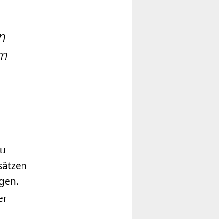
n
im
zu
sätzen
ngen.
er