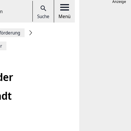
Anzeige
en
Suche
Menü
förderung
r
der
adt