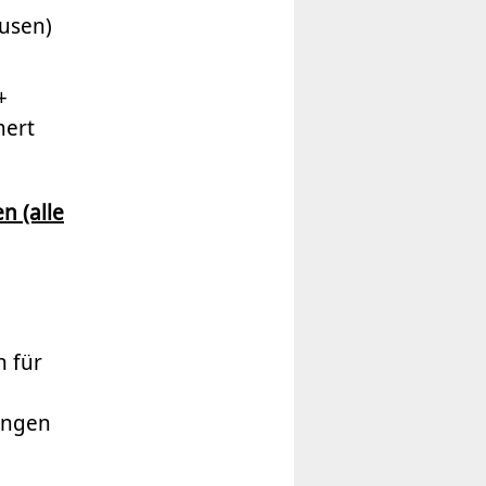
usen)
+
mert
n (alle
 für
ungen