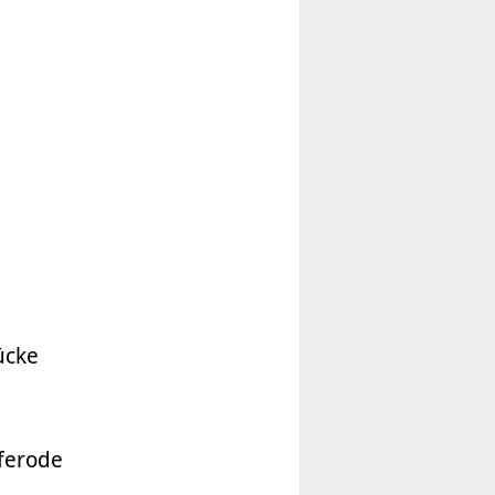
ücke
ferode