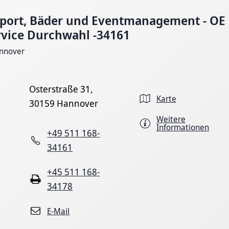
Sport, Bäder und Eventmanagement - OE
rvice Durchwahl -34161
nnover
Osterstraße 31,
Karte
30159 Hannover
Weitere
Informationen
+49 511 168-
34161
+45 511 168-
34178
E-Mail