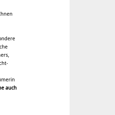
 Ihnen
m
sondere
sche
ers,
cht-
ümerin
ne auch