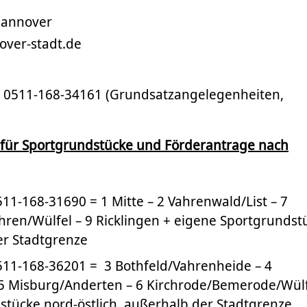
Hannover
ver-stadt.de
l. 0511-168-34161 (Grundsatzangelegenheiten,
für Sportgrundstücke und Förderantrage nach
0511-168-31690 = 1 Mitte – 2 Vahrenwald/List – 7
hren/Wülfel – 9 Ricklingen + eigene Sportgrundst
er Stadtgrenze
0511-168-36201 = 3 Bothfeld/Vahrenheide – 4
 5 Misburg/Anderten – 6 Kirchrode/Bemerode/Wül
stücke nord-östlich außerhalb der Stadtgrenze