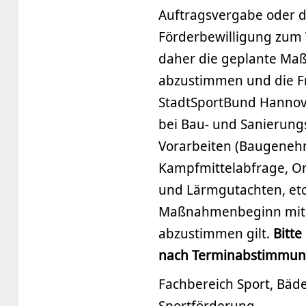
Auftragsvergabe oder de
Förderbewilligung zum V
daher die geplante Maß
abzustimmen und die Fri
StadtSportBund Hannove
bei Bau- und Sanierung
Vorarbeiten (Baugene
Kampfmittelabfrage, Or
und Lärmgutachten, etc.
Maßnahmenbeginn mit 
abzustimmen gilt.
Bitt
nach Terminabstimmung
Fachbereich Sport, Bä
Sportförderung