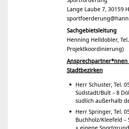
Lange Laube 7, 30159 
sportfoerderung@hanno
Sachgebietsleitung
Henning Helldobler, Te
Projektkoordinierung)
Ansprechpartner*nnen 
Stadtbezirken
Herr Schuster, Tel. 
Südstadt/Bult – 8 Dö
südlich außerhalb d
Herr Springer, Tel. 
Buchholz/Kleefeld –
+ eigene Sportgrund