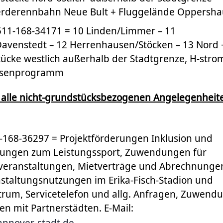
Pferderennbahn Neue Bult + Fluggelände Oppersha
0511-168-34171 = 10 Linden/Limmer – 11
avenstedt – 12 Herrenhausen/Stöcken – 13 Nord 
ücke westlich außerhalb der Stadtgrenze, H-stro
frasenprogramm
 alle nicht-grundstücksbezogenen Angelegenheite
511-168-36297 = Projektförderungen Inklusion und
dungen zum Leistungssport, Zuwendungen für
veranstaltungen, Mietverträge und Abrechnungen
nstaltungsnutzungen im Erika-Fisch-Stadion und
rum, Servicetelefon und allg. Anfragen, Zuwend
fen mit Partnerstädten. E-Mail:
nnover-stadt.de