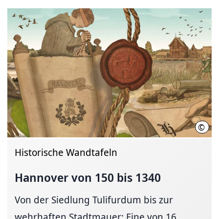
©
Zum 
Historische Wandtafeln
Hannover von 150 bis 1340
Von der Siedlung Tulifurdum bis zur
wehrhaften Stadtmauer: Eine von 16