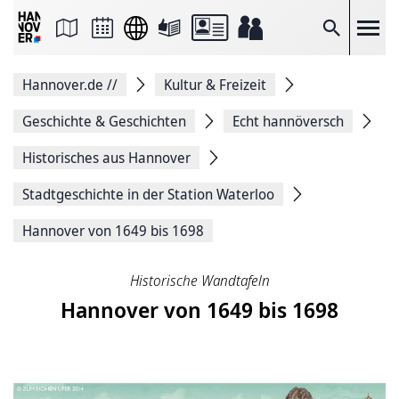
Seite
als
E-
Suche
Mail
versenden
Auf
Hannover.de
//
Kultur & Freizeit
Facebook
teilen
Auf
Geschichte & Geschichten
Echt hannöversch
X
teilen
Historisches aus Hannover
Seitenlink
Kopieren
Stadtgeschichte in der Station Waterloo
Seite
Drucken
Hannover von 1649 bis 1698
Historische Wandtafeln
Hannover von 1649 bis 1698