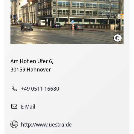
©
Hannove
Am Hohen Ufer 6,
30159 Hannover
+49 0511 16680
E-Mail
http://www.uestra.de