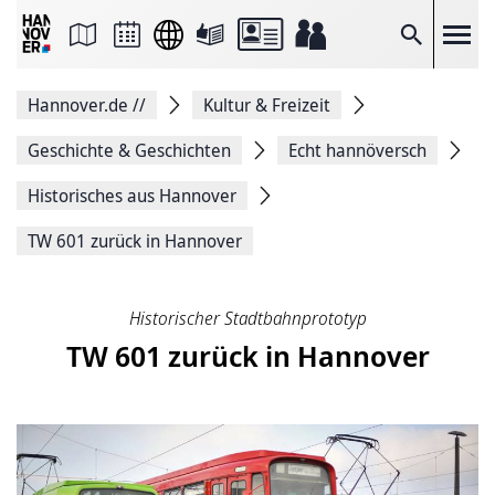
Seite
als
E-
Suche
Mail
versenden
Auf
Hannover.de
//
Kultur & Freizeit
Facebook
teilen
Auf
Geschichte & Geschichten
Echt hannöversch
X
teilen
Historisches aus Hannover
Seitenlink
Kopieren
TW 601 zurück in Hannover
Seite
Drucken
Historischer Stadtbahnprototyp
TW 601 zurück in Hannover