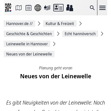
Seite
als
E-
Suche
Mail
versenden
Auf
Hannover.de
//
Kultur & Freizeit
Facebook
teilen
Auf
Geschichte & Geschichten
Echt hannöversch
X
teilen
Leinewelle in Hannover
Seitenlink
Kopieren
Neues von der Leinewelle
Seite
Drucken
Planung geht voran
Neues von der Leinewelle
Es gibt Neuigkeiten von der Leinewelle: Nach