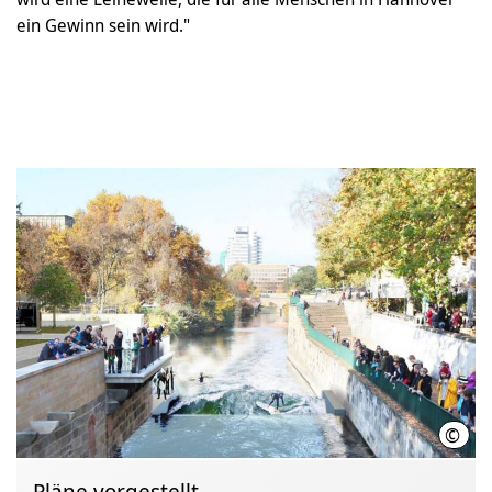
ein Gewinn sein wird."
©
Leine
Pläne vorgestellt