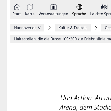
Zum
Seite
Inhalt
als
springen
E-
Zur
Mail
Start
Karte
Veranstaltungen
Sprache
Leichte Spr
Hauptnavigation
versenden
springen
Auf
Facebook
Hannover.de
//
Kultur & Freizeit
Ges
teilen
Auf
X
Haltestellen, die die Busse 100/200 zur Erlebnislinie 
teilen
Seitenlink
Kopieren
Seite
Drucken
Und Action: An un
Arena, dem Stadi