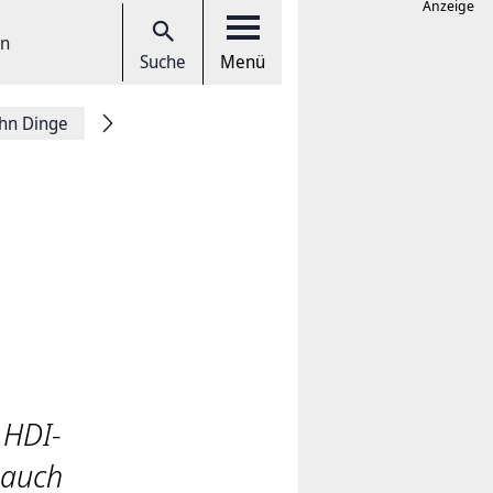
Anzeige
en
Suche
Menü
hn Dinge
 HDI-
 auch