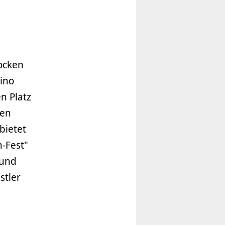
locken
Kino
n Platz
nen
bietet
-Fest"
 und
stler