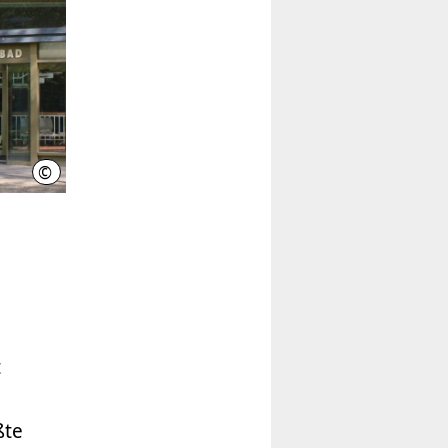
©
LHH (Neue Medien)
t
ßte