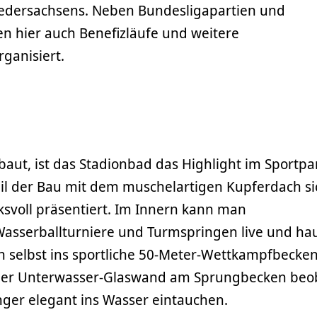
edersachsens. Neben Bundesligapartien und
n hier auch Benefizläufe und weitere
ganisiert.
aut, ist das Stadionbad das Highlight im Sportpa
eil der Bau mit dem muschelartigen Kupferdach si
ksvoll präsentiert. Im Innern kann man
sserballturniere und Turmspringen live und ha
h selbst ins sportliche 50-Meter-Wettkampfbecke
 der Unterwasser-Glaswand am Sprungbecken beo
nger elegant ins Wasser eintauchen.