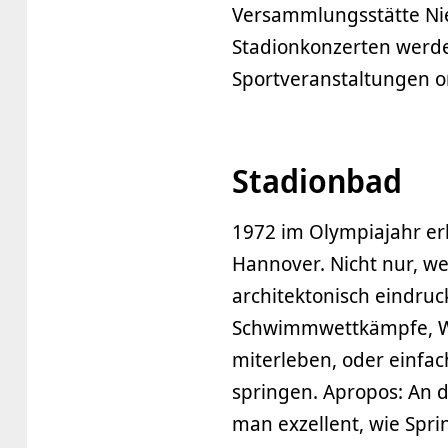
Versammlungsstätte Ni
Stadionkonzerten werde
Sportveranstaltungen or
Stadionbad
1972 im Olympiajahr erb
Hannover. Nicht nur, w
architektonisch eindruc
Schwimmwettkämpfe, Wa
miterleben, oder einfac
springen. Apropos: An
man exzellent, wie Spri