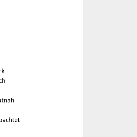
rk
ch
utnah
n
bachtet