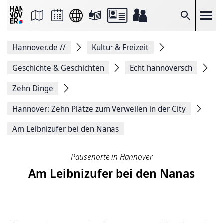
Seite
als
E-
Suche
Mail
versenden
Auf
Hannover.de
//
Kultur & Freizeit
Facebook
teilen
Auf
Geschichte & Geschichten
Echt hannöversch
X
teilen
Zehn Dinge
Seitenlink
Kopieren
Hannover: Zehn Plätze zum Verweilen in der City
Seite
Drucken
Am Leibnizufer bei den Nanas
Pausenorte in Hannover
Am Leibnizufer bei den Nanas