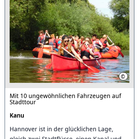
©
Leine-E
Mit 10 ungewöhnlichen Fahrzeugen auf
Stadttour
Kanu
Hannover ist in der glücklichen Lage,
gleich zwei Stadtflüsse, einen Kanal und