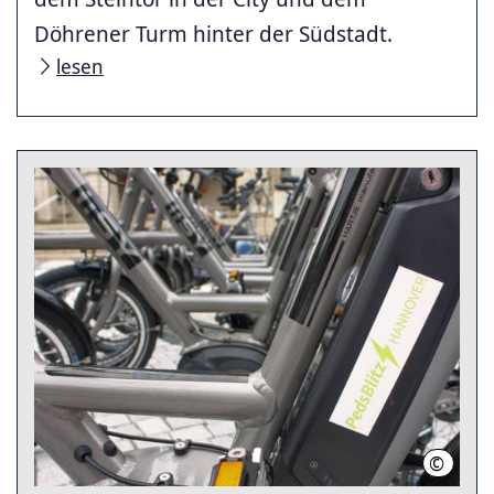
Döhrener Turm hinter der Südstadt.
lesen
©
LHH (Ne