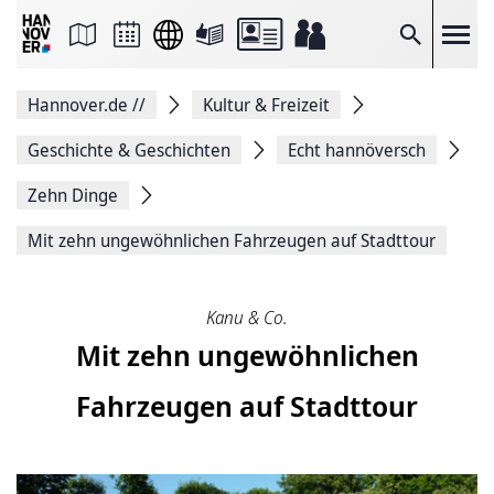
Seite
als
E-
Suche
Mail
versenden
Auf
Hannover.de
//
Kultur & Freizeit
Facebook
teilen
Auf
Geschichte & Geschichten
Echt hannöversch
X
teilen
Zehn Dinge
Seitenlink
Kopieren
Mit zehn ungewöhnlichen Fahrzeugen auf Stadttour
Seite
Drucken
Kanu & Co.
Mit zehn ungewöhnlichen
Fahrzeugen auf Stadttour