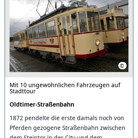
©
üstra / 
Mit 10 ungewöhnlichen Fahrzeugen auf
Stadttour
Oldtimer-Straßenbahn
1872 pendelte die erste damals noch von
Pferden gezogene Straßenbahn zwischen
dem Steintor in der City und dem