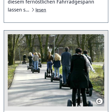
diesem fernöstlichen Fahrradgespann
lassen s...
lesen
©
eco4dri