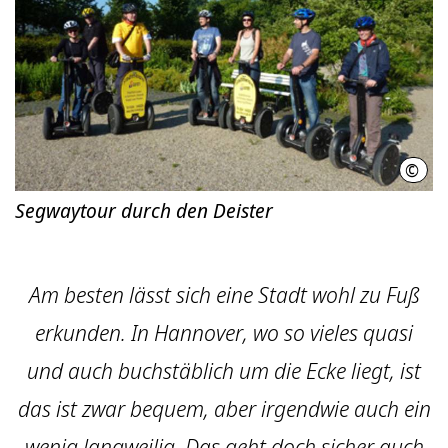
©
time
Segwaytour durch den Deister
Am besten lässt sich eine Stadt wohl zu Fuß
erkunden. In Hannover, wo so vieles quasi
und auch buchstäblich um die Ecke liegt, ist
das ist zwar bequem, aber irgendwie auch ein
wenig langweilig. Das geht doch sicher auch