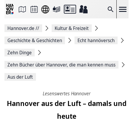
Seite
als
E-
Suche
Mail
versenden
Auf
Hannover.de
//
Kultur & Freizeit
Facebook
teilen
Auf
Geschichte & Geschichten
Echt hannöversch
X
teilen
Zehn Dinge
Seitenlink
Kopieren
Zehn Bücher über Hannover, die man kennen muss
Seite
Drucken
Aus der Luft
Lesenswertes Hannover
Hannover aus der Luft – damals und
heute