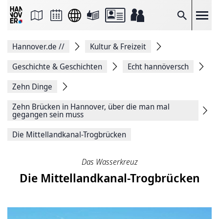
Seite
als
E-
Suche
Mail
versenden
Auf
Hannover.de
//
Kultur & Freizeit
Facebook
teilen
Auf
Geschichte & Geschichten
Echt hannöversch
X
teilen
Zehn Dinge
Seitenlink
Kopieren
Zehn Brücken in Hannover, über die man mal
Seite
gegangen sein muss
Drucken
Die Mittellandkanal-Trogbrücken
Das Wasserkreuz
Die Mittellandkanal-Trogbrücken