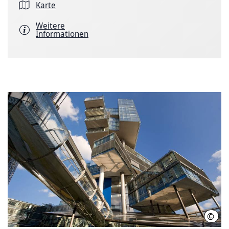
Karte
Weitere
Informationen
©
HMTG