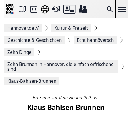
Seite
als
E-
Suche
Mail
versenden
Auf
Hannover.de
//
Kultur & Freizeit
Facebook
teilen
Auf
Geschichte & Geschichten
Echt hannöversch
X
teilen
Zehn Dinge
Seitenlink
Kopieren
Zehn Brunnen in Hannover, die einfach erfrischend
Seite
sind
Drucken
Klaus-Bahlsen-Brunnen
Brunnen vor dem Neuen Rathaus
Klaus-Bahlsen-Brunnen