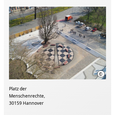
©
LHH (Ne
Platz der
Menschenrechte,
30159 Hannover