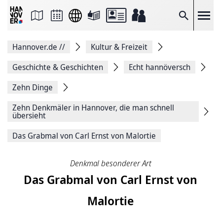
Seite
als
E-
Suche
Mail
versenden
Auf
Hannover.de
//
Kultur & Freizeit
Facebook
teilen
Auf
Geschichte & Geschichten
Echt hannöversch
X
teilen
Zehn Dinge
Seitenlink
Kopieren
Zehn Denkmäler in Hannover, die man schnell
Seite
übersieht
Drucken
Das Grabmal von Carl Ernst von Malortie
Denkmal besonderer Art
Das Grabmal von Carl Ernst von
Malortie