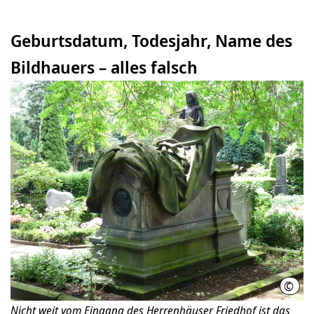
Geburtsdatum, Todesjahr, Name des
Bildhauers – alles falsch
©
hann
Nicht weit vom Eingang des Herrenhäuser Friedhof ist das