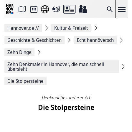
Seite
als
E-
Suche
Mail
versenden
Auf
Hannover.de
//
Kultur & Freizeit
Facebook
teilen
Auf
Geschichte & Geschichten
Echt hannöversch
X
teilen
Zehn Dinge
Seitenlink
Kopieren
Zehn Denkmäler in Hannover, die man schnell
Seite
übersieht
Drucken
Die Stolpersteine
Denkmal besonderer Art
Die Stolpersteine