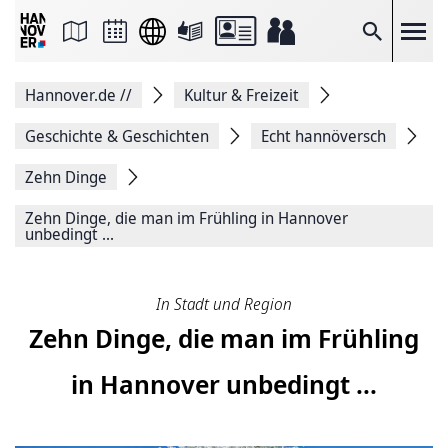
Seite
als
E-
Suche
Mail
versenden
Auf
Hannover.de
//
Kultur & Freizeit
Facebook
teilen
Auf
Geschichte & Geschichten
Echt hannöversch
X
teilen
Zehn Dinge
Seitenlink
Kopieren
Zehn Dinge, die man im Frühling in Hannover
Seite
unbedingt ...
Drucken
In Stadt und Region
Zehn Dinge, die man im Frühling
in Hannover unbedingt ...