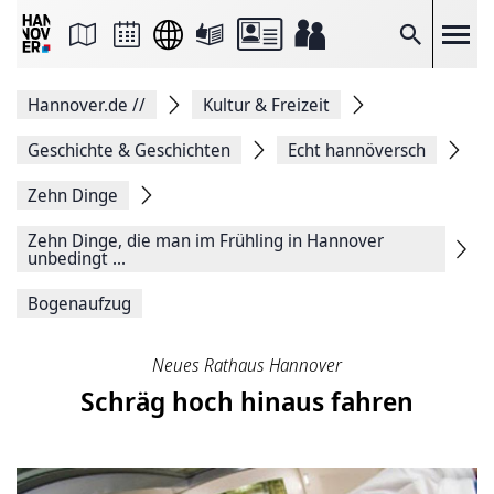
Seite
als
E-
Suche
Mail
versenden
Auf
Hannover.de
//
Kultur & Freizeit
Facebook
teilen
Auf
Geschichte & Geschichten
Echt hannöversch
X
teilen
Zehn Dinge
Seitenlink
Kopieren
Zehn Dinge, die man im Frühling in Hannover
Seite
unbedingt ...
Drucken
Bogenaufzug
Neues Rathaus Hannover
Schräg hoch hinaus fahren