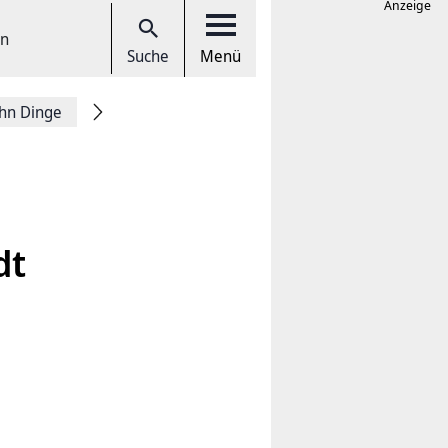
Anzeige
en
Suche
Menü
hn Dinge
dt