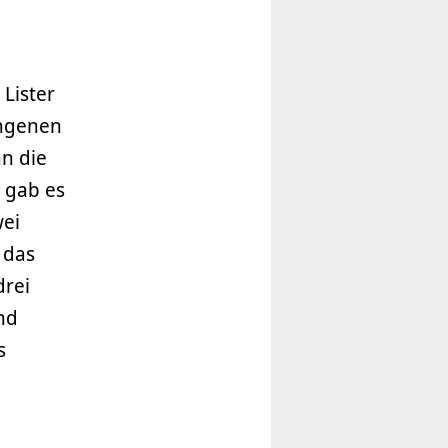
 Lister
gangenen
hn die
, gab es
wei
 das
drei
nd
s