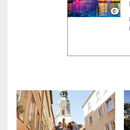
©
HMTG