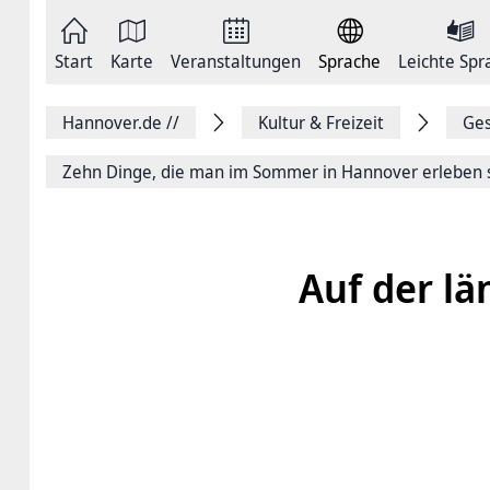
Zum
Seite
Inhalt
als
springen
E-
Zur
Mail
Start
Karte
Veranstaltungen
Sprache
Leichte Spr
Hauptnavigation
versenden
springen
Auf
Facebook
Hannover.de
//
Kultur & Freizeit
Ges
teilen
Auf
X
Zehn Dinge, die man im Sommer in Hannover erleben s
teilen
Seitenlink
Kopieren
Seite
Drucken
Auf der lä