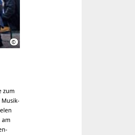
©
hannover.de
te zum
 Musik-
ielen
e am
en-