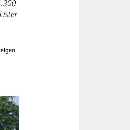
1.300
ister
welgen