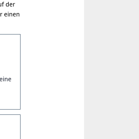
uf der
r einen
 eine