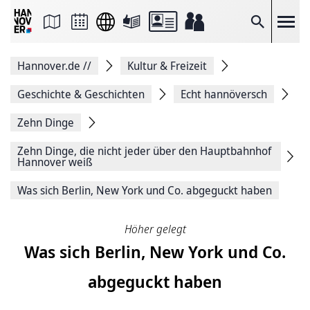
Seite
als
E-
Suche
Mail
versenden
Auf
Hannover.de
//
Kultur & Freizeit
Facebook
teilen
Auf
Geschichte & Geschichten
Echt hannöversch
X
teilen
Zehn Dinge
Seitenlink
Kopieren
Zehn Dinge, die nicht jeder über den Hauptbahnhof
Seite
Hannover weiß
Drucken
Was sich Berlin, New York und Co. abgeguckt haben
Höher gelegt
Was sich Berlin, New York und Co.
abgeguckt haben