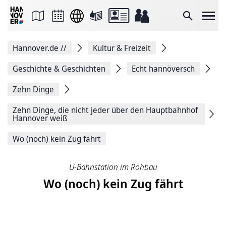
Seite
als
E-
Suche
Mail
versenden
Auf
Hannover.de
//
Kultur & Freizeit
Facebook
teilen
Auf
Geschichte & Geschichten
Echt hannöversch
X
teilen
Zehn Dinge
Seitenlink
Kopieren
Zehn Dinge, die nicht jeder über den Hauptbahnhof
Seite
Hannover weiß
Drucken
Wo (noch) kein Zug fährt
U-Bahnstation im Rohbau
Wo (noch) kein Zug fährt