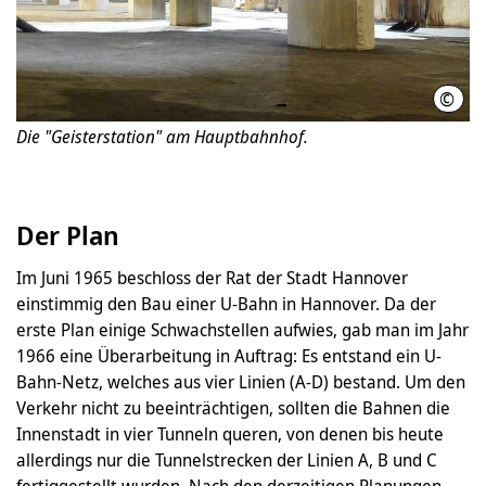
©
Mark
Die "Geisterstation" am Hauptbahnhof.
Der Plan
Im Juni 1965 beschloss der Rat der Stadt Hannover
einstimmig den Bau einer U-Bahn in Hannover. Da der
erste Plan einige Schwachstellen aufwies, gab man im Jahr
1966 eine Überarbeitung in Auftrag: Es entstand ein U-
Bahn-Netz, welches aus vier Linien (A-D) bestand. Um den
Verkehr nicht zu beeinträchtigen, sollten die Bahnen die
Innenstadt in vier Tunneln queren, von denen bis heute
allerdings nur die Tunnelstrecken der Linien A, B und C
fertiggestellt wurden. Nach den derzeitigen Planungen