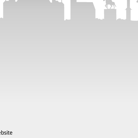
bsite