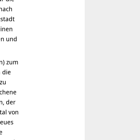
 nach
nstadt
einen
en und
nn) zum
 die
 zu
ochene
n, der
tal von
neues
e