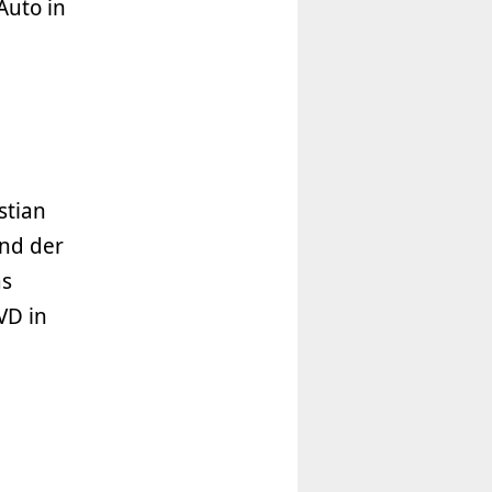
Auto in
stian
und der
as
VD in