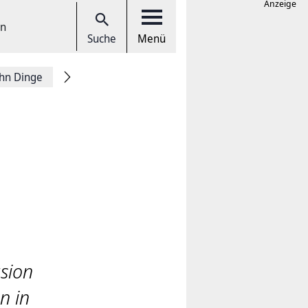
Anzeige
en
Suche
Menü
hn Dinge
usion
n in