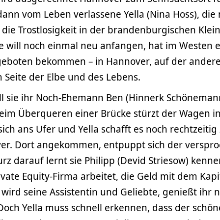
dann vom Leben verlassene Yella (Nina Hoss), die
 die Trostlosigkeit in der brandenburgischen Klei
ie will noch einmal neu anfangen, hat im Westen 
ngeboten bekommen – in Hannover, auf der ander
 Seite der Elbe und des Lebens.
ill sie ihr Noch-Ehemann Ben (Hinnerk Schönema
eim Überqueren einer Brücke stürzt der Wagen in
sich ans Ufer und Yella schafft es noch rechtzeitig
er. Dort angekommen, entpuppt sich der verspr
kurz darauf lernt sie Philipp (Devid Striesow) kenne
ivate Equity-Firma arbeitet, die Geld mit dem Kapi
 wird seine Assistentin und Geliebte, genießt ihr 
Doch Yella muss schnell erkennen, dass der schön