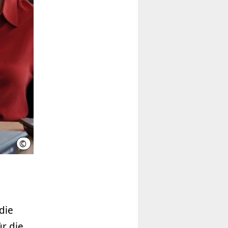
©
Christian Schulz, Hans Fromm / Nordmedia (Quelle)
die
r die