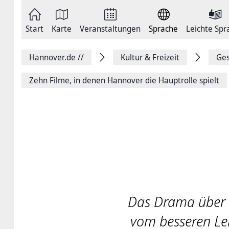
Zum
Seite
Inhalt
als
springen
E-
Zur
Mail
Start
Karte
Veranstaltungen
Sprache
Leichte Spr
Hauptnavigation
versenden
springen
Auf
Facebook
Hannover.de
//
Kultur & Freizeit
Ges
teilen
Auf
X
Zehn Filme, in denen Hannover die Hauptrolle spielt
teilen
Seitenlink
Kopieren
Seite
Drucken
Das Drama über di
vom besseren Leb