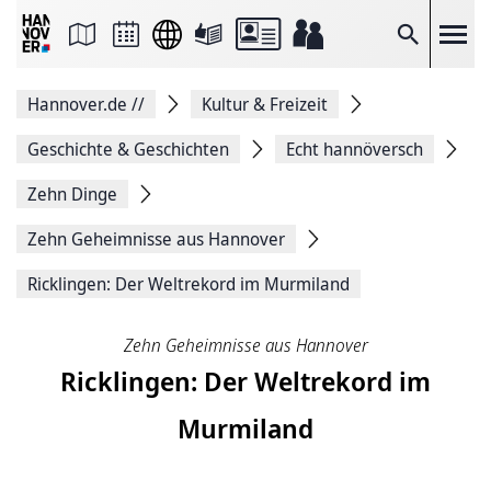
Seite
als
E-
Suche
Mail
versenden
Auf
Hannover.de
//
Kultur & Freizeit
Facebook
teilen
Auf
Geschichte & Geschichten
Echt hannöversch
X
teilen
Zehn Dinge
Seitenlink
Kopieren
Zehn Geheimnisse aus Hannover
Seite
Drucken
Ricklingen: Der Weltrekord im Murmiland
Zehn Geheimnisse aus Hannover
Ricklingen: Der Weltrekord im
Murmiland