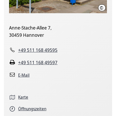
©
LHH
Anne-Stache-Allee 7,
30459 Hannover
+49 511 168 49595
+49 511 168 49597
E-Mail
Karte
Öffnungszeiten