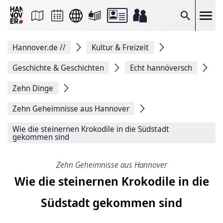
Seite
als
E-
Suche
Mail
versenden
Auf
Hannover.de
//
Kultur & Freizeit
Facebook
teilen
Auf
Geschichte & Geschichten
Echt hannöversch
X
teilen
Zehn Dinge
Seitenlink
Kopieren
Zehn Geheimnisse aus Hannover
Seite
Drucken
Wie die steinernen Krokodile in die Südstadt
gekommen sind
Zehn Geheimnisse aus Hannover
Wie die steinernen Krokodile in die
Südstadt gekommen sind