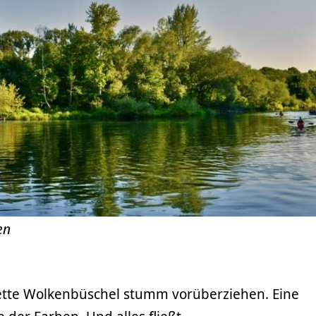
en
ette Wolkenbüschel stumm vorüberziehen. Eine