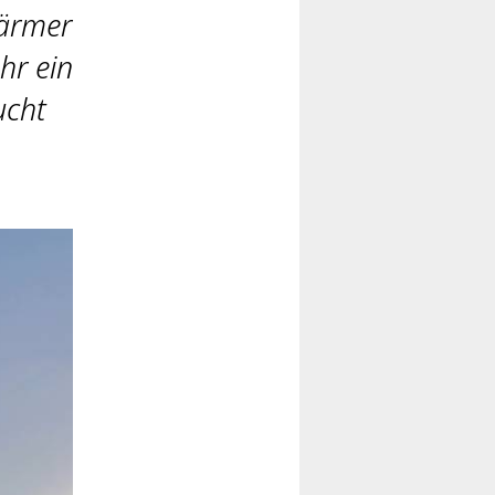
wärmer
hr ein
ucht