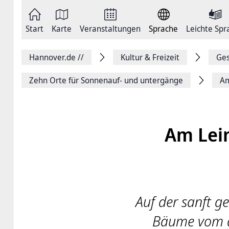
Zum
Seite
Inhalt
als
springen
E-
Zur
Mail
Start
Karte
Veranstaltungen
Sprache
Leichte Spr
Hauptnavigation
versenden
springen
Auf
Facebook
Hannover.de
//
Kultur & Freizeit
Ges
teilen
Auf
X
Zehn Orte für Sonnenauf- und untergänge
Am
teilen
Seitenlink
Kopieren
Seite
Drucken
Am Lei
Auf der sanft ge
Bäume vom g