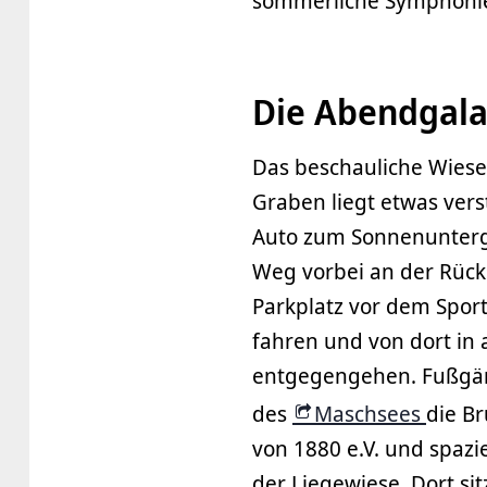
sommerliche Symphonie d
Die Abendgala
Das beschauliche Wies
Graben liegt etwas ver
Auto zum Sonnenunterga
Weg vorbei an der Rück
Parkplatz vor dem Spo
fahren und von dort in
entgegengehen. Fußgän
des
Maschsees
die B
von 1880 e.V. und spazi
der Liegewiese. Dort sit