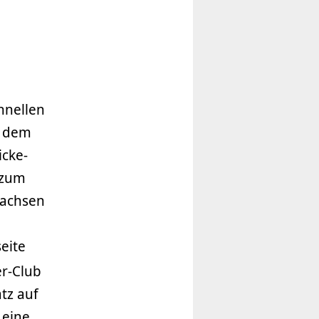
hnellen
t dem
cke-
 zum
sachsen
eite
r-Club
tz auf
Leine,