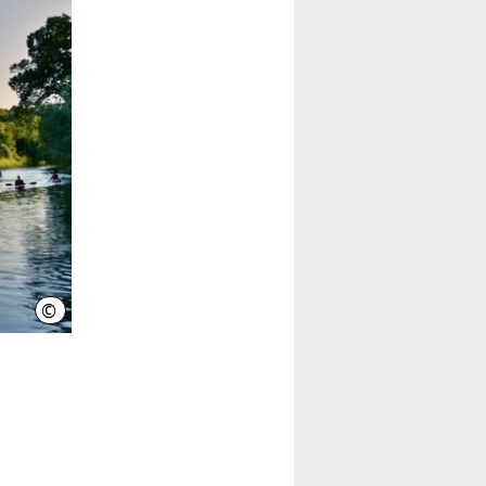
©
Matthias Kothe