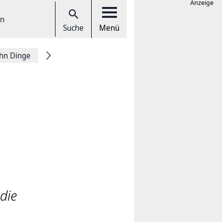
Anzeige
en
Suche
Menü
hn Dinge
die
n