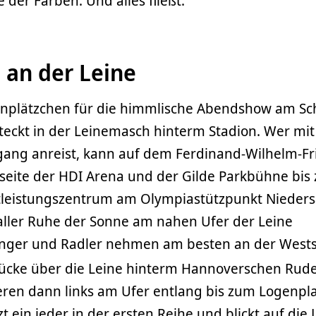
er Farben. Und alles fließt.
 an der Leine
enplätzchen für die himmlische Abendshow am Sc
steckt in der Leinemasch hinterm Stadion. Wer mi
ng anreist, kann auf dem Ferdinand-Wilhelm-Fri
seite der HDI Arena und der Gilde Parkbühne bis
rtleistungszentrum am Olympiastützpunkt Nieder
 aller Ruhe der Sonne am nahen Ufer der Leine
ger und Radler nehmen am besten an der Wests
rücke über die Leine hinterm Hannoverschen Rude
eren dann links am Ufer entlang bis zum Logenpla
zt ein jeder in der ersten Reihe und blickt auf die 