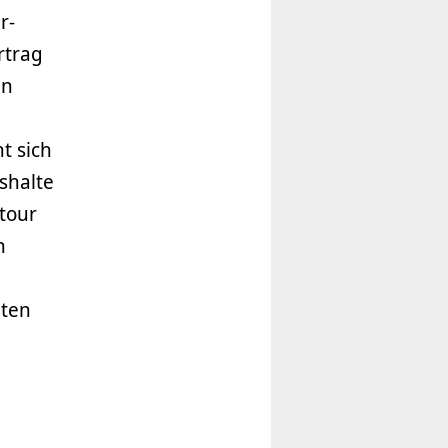
r-
rtrag
in
t sich
shalte
tour
n
hten