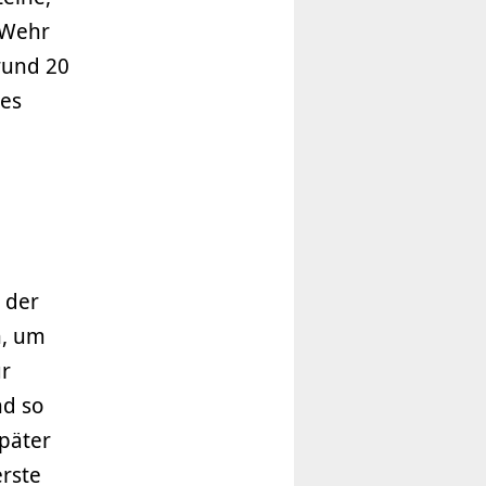
 Wehr
rund 20
des
 der
n, um
ur
nd so
päter
erste