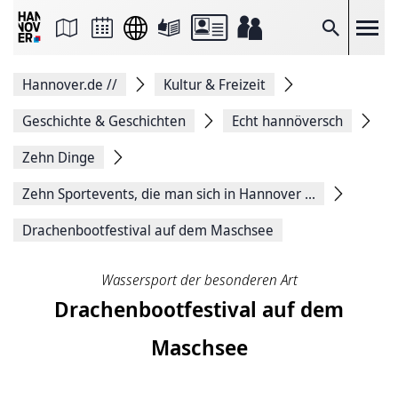
Seite
als
E-
Suche
Mail
versenden
Auf
Hannover.de
//
Kultur & Freizeit
Facebook
teilen
Auf
Geschichte & Geschichten
Echt hannöversch
X
teilen
Zehn Dinge
Seitenlink
Kopieren
Zehn Sportevents, die man sich in Hannover ...
Seite
Drucken
Drachenbootfestival auf dem Maschsee
Wassersport der besonderen Art
Drachenbootfestival auf dem
Maschsee