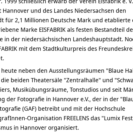
 1999 schließlich erwarb der Verein Eisfabrik e. V.
dt Hannover und des Landes Niedersachsen den
t für 2,1 Millionen Deutsche Mark und etablierte 
ebene Marke EISFABRIK als festen Bestandteil der
e in der niedersächsischen Landeshauptstadt. No
SFABRIK mit dem Stadtkulturpreis des Freundeskre
t.
es heute neben den Ausstellungsräumen "Blaue Hal
die beiden Theatersäle "Zentralhalle" und "Schw
eliers, Musikübungsräume, Tonstudios und seit Mä
g der Fotografie in Hannover e.V., der in der "Bl
otografie (GAF) betreibt und mit der Hochschule
rafInnen-Organisation FREELENS das "Lumix Festi
smus in Hannover organisiert.