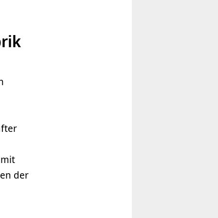
rik
n
fter
 mit
en der