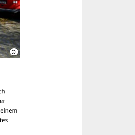
©
Matthias Kothe
ch
er
n einem
tes