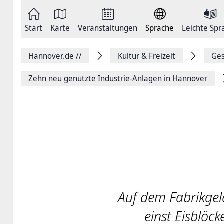
Zum
Seite
Inhalt
als
springen
E-
Zur
Mail
Start
Karte
Veranstaltungen
Sprache
Leichte Spr
Hauptnavigation
versenden
springen
Auf
Facebook
Hannover.de
//
Kultur & Freizeit
Ges
teilen
Auf
X
Zehn neu genutzte Industrie-Anlagen in Hannover
teilen
Seitenlink
Kopieren
Seite
Drucken
Auf dem Fabrikgel
einst Eisblöc