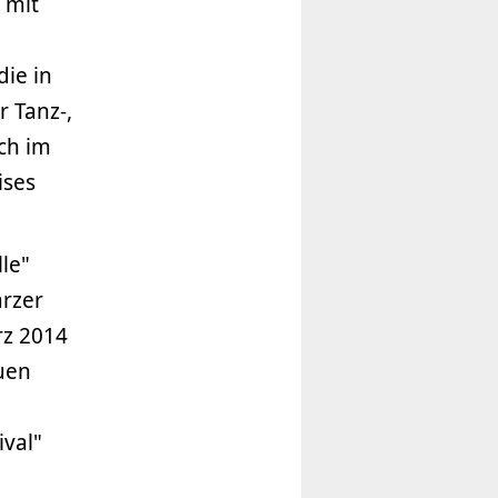
 mit
die in
 Tanz-,
ch im
ises
le"
arzer
rz 2014
auen
val"