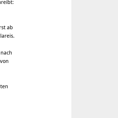
reibt:
rst ab
lareis.
 nach
 von
nten