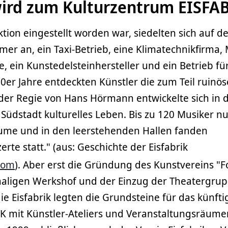
 wird zum Kulturzentrum EISFA
ion eingestellt worden war, siedelten sich auf d
r an, ein Taxi-Betrieb, eine Klimatechnikfirma, 
 ein Kunstedelsteinhersteller und ein Betrieb fü
0er Jahre entdeckten Künstler die zum Teil ruinös
der Regie von Hans Hörmann entwickelte sich in 
üdstadt kulturelles Leben. Bis zu 120 Musiker n
äume und in den leerstehenden Hallen fanden
te statt." (aus: Geschichte der Eisfabrik
com
). Aber erst die Gründung des Kunstvereins "F
maligen Werkshof und der Einzug der Theatergru
e Eisfabrik legten die Grundsteine für das künfti
K mit Künstler-Ateliers und Veranstaltungsräume