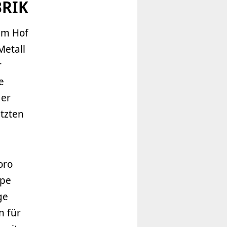
BRIK
em Hof
Metall
r
e
der
utzten
oro
ppe
ge
n für