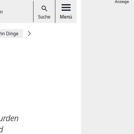
Anzeige
en
Suche
Menü
hn Dinge
urden
d