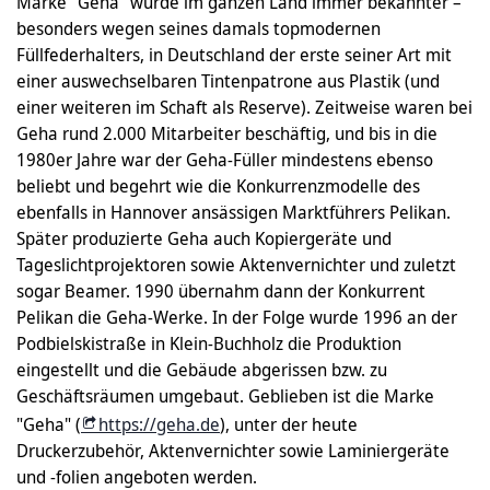
Marke "Geha" wurde im ganzen Land immer bekannter –
besonders wegen seines damals topmodernen
Füllfederhalters, in Deutschland der erste seiner Art mit
einer auswechselbaren Tintenpatrone aus Plastik (und
einer weiteren im Schaft als Reserve). Zeitweise waren bei
Geha rund 2.000 Mitarbeiter beschäftig, und bis in die
1980er Jahre war der Geha-Füller mindestens ebenso
beliebt und begehrt wie die Konkurrenzmodelle des
ebenfalls in Hannover ansässigen Marktführers Pelikan.
Später produzierte Geha auch Kopiergeräte und
Tageslichtprojektoren sowie Aktenvernichter und zuletzt
sogar Beamer. 1990 übernahm dann der Konkurrent
Pelikan die Geha-Werke. In der Folge wurde 1996 an der
Podbielskistraße in Klein-Buchholz die Produktion
eingestellt und die Gebäude abgerissen bzw. zu
Geschäftsräumen umgebaut. Geblieben ist die Marke
"Geha" (
https://geha.de
), unter der heute
Druckerzubehör, Aktenvernichter sowie Laminiergeräte
und -folien angeboten werden.