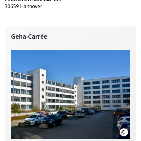
30659 Hannover
Geha-Carrée
©
Matthias