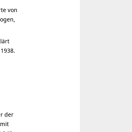
te von
gogen,
lärt
 1938.
r der
 mit