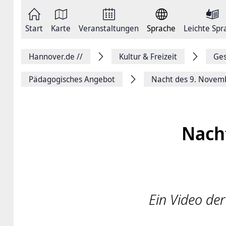
Zum
Seite
Inhalt
als
springen
E-
Zur
Mail
Start
Karte
Veranstaltungen
Sprache
Leichte Spr
Hauptnavigation
versenden
springen
Auf
Facebook
Hannover.de
//
Kultur & Freizeit
Ges
teilen
Auf
X
Pädagogisches Angebot
Nacht des 9. Novem
teilen
Seitenlink
Kopieren
Seite
Drucken
Nach
Ein Video de