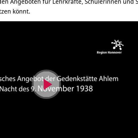
n Angeboten für Lehrkräfte, Schülerinnen und S
tzen könnt.
Video
abspielen