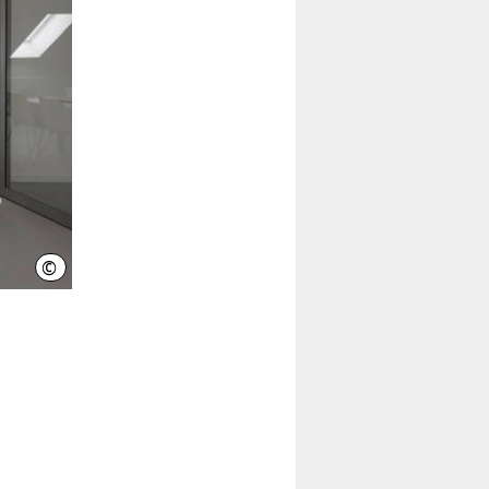
©
Halbe