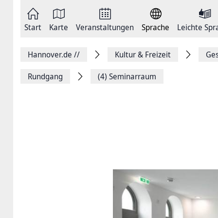
Zum
Seite
Inhalt
als
springen
E-
Zur
Mail
Start
Karte
Veranstaltungen
Sprache
Leichte Spr
Hauptnavigation
versenden
springen
Auf
Facebook
Hannover.de
//
Kultur & Freizeit
Ges
teilen
Auf
X
Rundgang
(4) Seminarraum
teilen
Seitenlink
Kopieren
Seite
Drucken