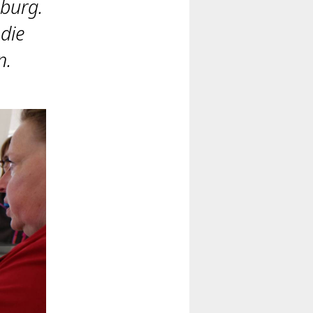
burg.
die
n.