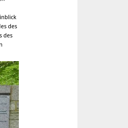
inblick
des des
s des
n