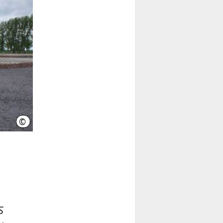
©
LHH
s