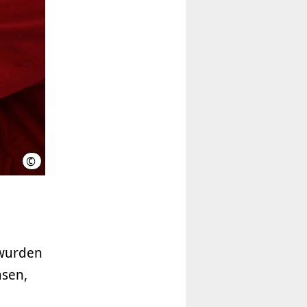
©
LHH
 wurden
nsen,