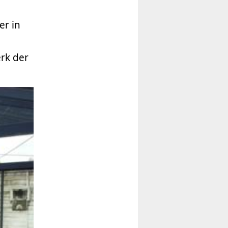
er in
rk der