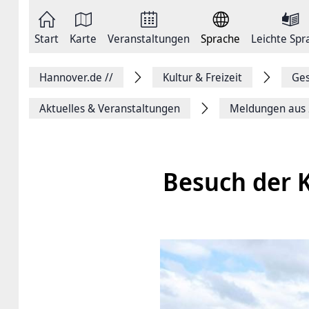
Zum
Seite
Inhalt
als
springen
E-
Zur
Mail
Start
Karte
Veranstaltungen
Sprache
Leichte Spr
Hauptnavigation
versenden
springen
Auf
Facebook
Hannover.de
//
Kultur & Freizeit
Ges
teilen
Auf
X
Aktuelles & Veranstaltungen
Meldungen aus
teilen
Seitenlink
Kopieren
Seite
Drucken
Besuch der