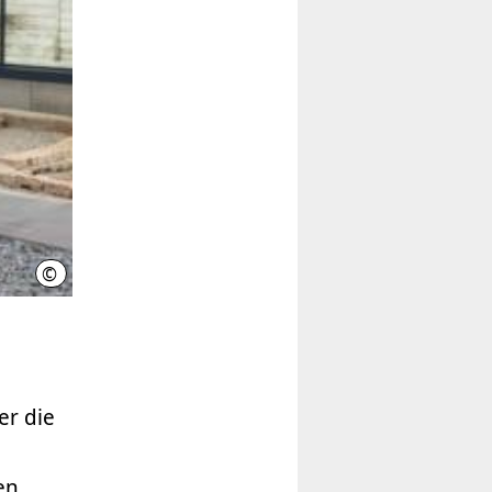
©
LHH
er die
en