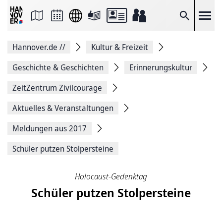
Seite
als
E-
Suche
Mail
versenden
Auf
Hannover.de
//
Kultur & Freizeit
Facebook
teilen
Auf
Geschichte & Geschichten
Erinnerungskultur
X
teilen
ZeitZentrum Zivilcourage
Seitenlink
Kopieren
Aktuelles & Veranstaltungen
Seite
Drucken
Meldungen aus 2017
Schüler putzen Stolpersteine
Holocaust-Gedenktag
Schüler putzen Stolpersteine