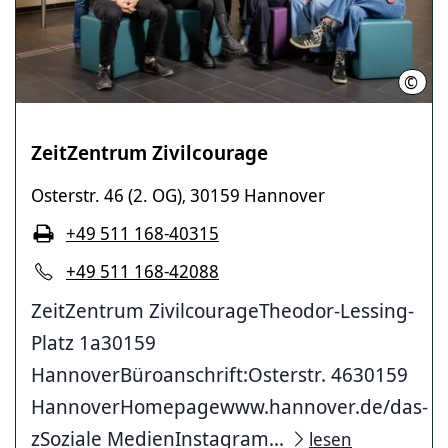
©
LHH
ZeitZentrum Zivilcourage
Osterstr. 46 (2. OG)
30159 Hannover
,
+49 511 168-40315
+49 511 168-42088
ZeitZentrum ZivilcourageTheodor-Lessing-
Platz 1a30159
HannoverBüroanschrift:Osterstr. 4630159
HannoverHomepagewww.hannover.de/das-
zSoziale MedienInstagram...
lesen