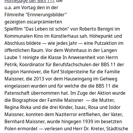
Homepage der BBS 11)
, die
u.a. am Vortag den in der
Filmreihe "Erinnerungsbilder"
gezeigten oscarprämierten
Spielfilm "Das Leben ist schön" von Roberto Benigni im
Kommunalen Kino im Künstlerhaus sah. Höhepunkt und
Abschluss bildete — wie jedes Jahr — eine Putzaktion im
öffentlichen Raum. Vor dem Wohnhaus in der Langen
Laube 1 reinigte die Klasse In Anwesenheit von Herrn
Petrik, Koordinator für Berufsfachschulen der BBS 11 der
Region Hannover, die fünf Stolpersteine für die Familie
Maissner, die 2013 vor dem Hauseingang im Gehweg
eingelassen wurden und für welche die die BBS 11 die
Patenschaft übernommen hat. Im Zuge der Aktion wurde
die Biographioe der Familie Maissner — die Mutter,
Regina Rivka und die drei Kinder, Isaac, Rosa und Isidor
Maissner, konnten dem Naziterror entfliehen, der Vater,
Bernhard Maissner, wurde hingegen 1939 im besetzten
Polen ermordet — verlesen und Herr Dr. Kreter, Städtische