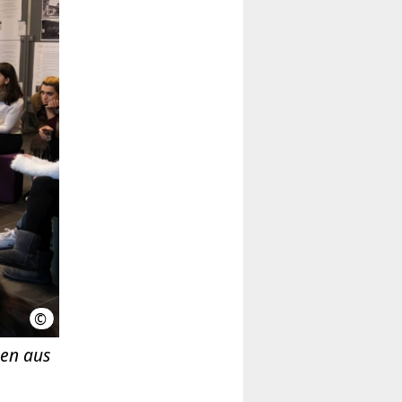
©
LHH
nen aus