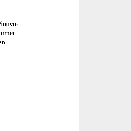
*innen-
zimmer
en