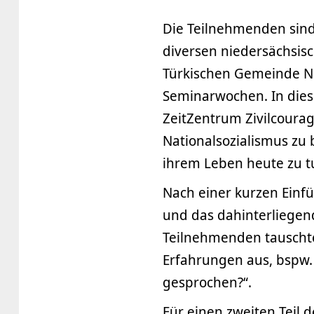
Die Teilnehmenden sind 
diversen niedersächsisc
Türkischen Gemeinde Ni
Seminarwochen. In die
ZeitZentrum Zivilcoura
Nationalsozialismus zu 
ihrem Leben heute zu t
Nach einer kurzen Einf
und das dahinterliegend
Teilnehmenden tauschte
Erfahrungen aus, bspw. 
gesprochen?“.
Für einen zweiten Teil 