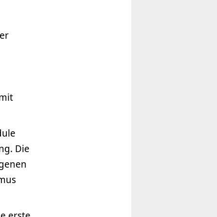
er
mit
dule
ng. Die
igenen
smus
e erste