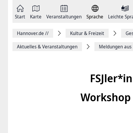
Zum
Seite
Inhalt
als
springen
E-
Zur
Mail
Start
Karte
Veranstaltungen
Sprache
Leichte Spr
Hauptnavigation
versenden
springen
Auf
Facebook
Hannover.de
//
Kultur & Freizeit
Ges
teilen
Auf
X
Aktuelles & Veranstaltungen
Meldungen aus
teilen
Seitenlink
Kopieren
Seite
Drucken
FSJler*i
Workshop 