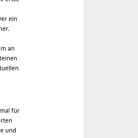
er ein
mer.
hm an
teinen
tuellen
mal für
erten
te und