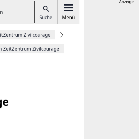
Anzeige
en
Suche
Menü
itZentrum Zivilcourage
m ZeitZentrum Zivilcourage
ge