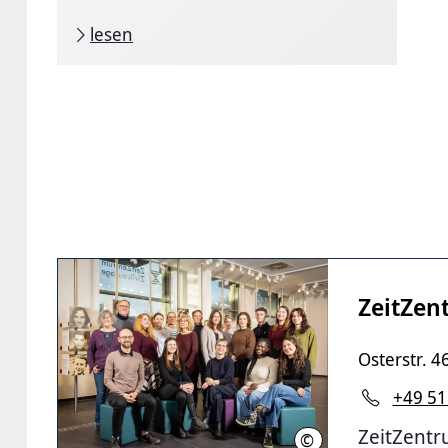
lesen
ZeitZen
Osterstr. 4
+49 51
ZeitZentr
©
LHH