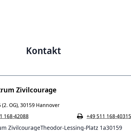
Kontakt
trum Zivilcourage
6 (2. OG)
30159 Hannover
,
1 168-42088
+49 511 168-4031
um ZivilcourageTheodor-Lessing-Platz 1a30159