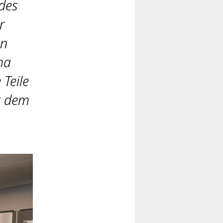
des
r
en
ma
Teile
t dem