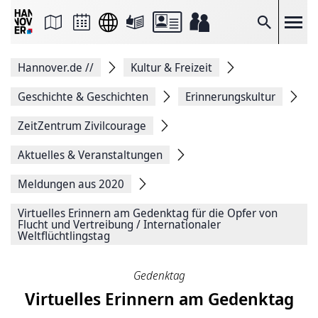
Seite
als
E-
Suche
Mail
versenden
Auf
Hannover.de
//
Kultur & Freizeit
Facebook
teilen
Auf
Geschichte & Geschichten
Erinnerungskultur
X
teilen
ZeitZentrum Zivilcourage
Seitenlink
Kopieren
Aktuelles & Veranstaltungen
Seite
Drucken
Meldungen aus 2020
Virtuelles Erinnern am Gedenktag für die Opfer von
Flucht und Vertreibung / Internationaler
Weltflüchtlingstag
Gedenktag
Virtuelles Erinnern am Gedenktag