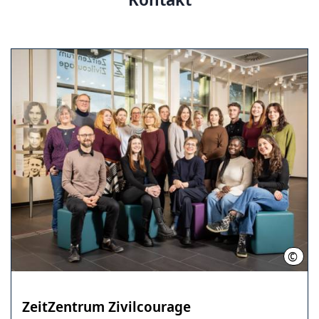
©
LHH
ZeitZentrum Zivilcourage