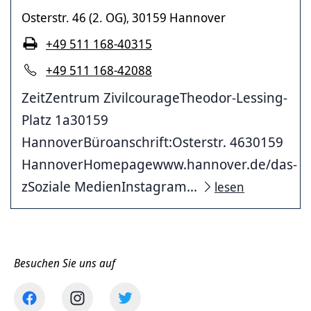
Osterstr. 46 (2. OG)
30159 Hannover
,
+49 511 168-40315
+49 511 168-42088
ZeitZentrum ZivilcourageTheodor-Lessing-
Platz 1a30159
HannoverBüroanschrift:Osterstr. 4630159
HannoverHomepagewww.hannover.de/das-
zSoziale MedienInstagram...
lesen
Besuchen Sie uns auf