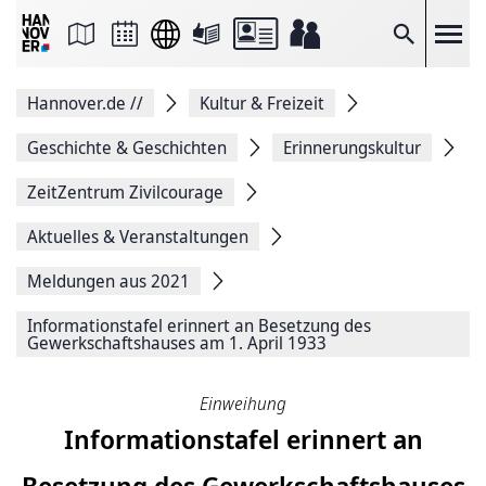
Seite
als
E-
Suche
Mail
versenden
Auf
Hannover.de
//
Kultur & Freizeit
Facebook
teilen
Auf
Geschichte & Geschichten
Erinnerungskultur
X
teilen
ZeitZentrum Zivilcourage
Seitenlink
Kopieren
Aktuelles & Veranstaltungen
Seite
Drucken
Meldungen aus 2021
Informationstafel erinnert an Besetzung des
Gewerkschaftshauses am 1. April 1933
Einweihung
Informationstafel erinnert an
Besetzung des Gewerkschaftshauses