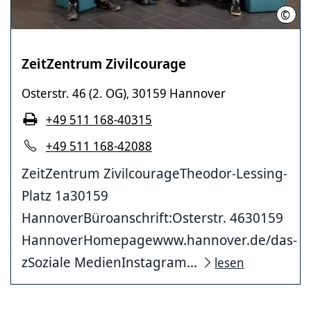
©
LHH
ZeitZentrum Zivilcourage
Osterstr. 46 (2. OG)
30159 Hannover
,
+49 511 168-40315
+49 511 168-42088
ZeitZentrum ZivilcourageTheodor-Lessing-
Platz 1a30159
HannoverBüroanschrift:Osterstr. 4630159
HannoverHomepagewww.hannover.de/das-
zSoziale MedienInstagram...
lesen