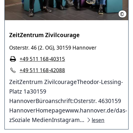
©
LHH
ZeitZentrum Zivilcourage
Osterstr. 46 (2. OG)
30159 Hannover
,
+49 511 168-40315
+49 511 168-42088
ZeitZentrum ZivilcourageTheodor-Lessing-
Platz 1a30159
HannoverBüroanschrift:Osterstr. 4630159
HannoverHomepagewww.hannover.de/das-
zSoziale MedienInstagram...
lesen