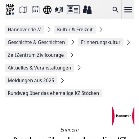
Seite
als
E-
Suche
Mail
versenden
Auf
Hannover.de
//
Kultur & Freizeit
Facebook
teilen
Auf
Geschichte & Geschichten
Erinnerungskultur
X
teilen
ZeitZentrum Zivilcourage
Seitenlink
Kopieren
Aktuelles & Veranstaltungen
Seite
Drucken
Meldungen aus 2025
Rundweg über das ehemalige KZ Stöcken
Erinnern