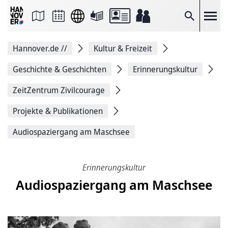
Seite
als
E-
Suche
Mail
versenden
Auf
Hannover.de
//
Kultur & Freizeit
Facebook
teilen
Auf
Geschichte & Geschichten
Erinnerungskultur
X
teilen
ZeitZentrum Zivilcourage
Seitenlink
Kopieren
Projekte & Publikationen
Seite
Drucken
Audiospaziergang am Maschsee
Erinnerungskultur
Audiospaziergang am Maschsee