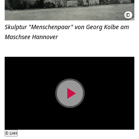
©
Thom
Skulptur "Menschenpaar" von Georg Kolbe am
Maschsee Hannover
Video
abspielen
©
LHH