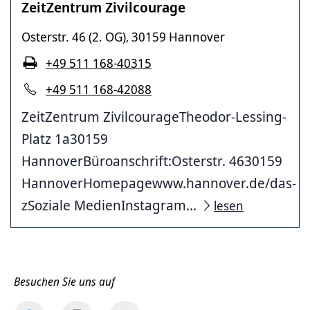
ZeitZentrum Zivilcourage
Osterstr. 46 (2. OG)
30159 Hannover
,
+49 511 168-40315
+49 511 168-42088
ZeitZentrum ZivilcourageTheodor-Lessing-
Platz 1a30159
HannoverBüroanschrift:Osterstr. 4630159
HannoverHomepagewww.hannover.de/das-
zSoziale MedienInstagram...
lesen
Besuchen Sie uns auf