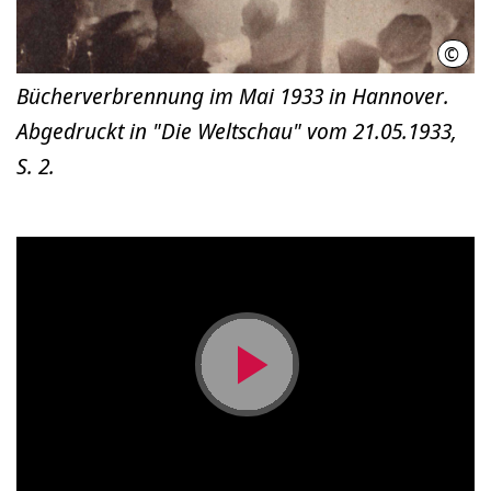
©
unbe
Bücherverbrennung im Mai 1933 in Hannover.
Abgedruckt in "Die Weltschau" vom 21.05.1933,
S. 2.
Video
abspielen