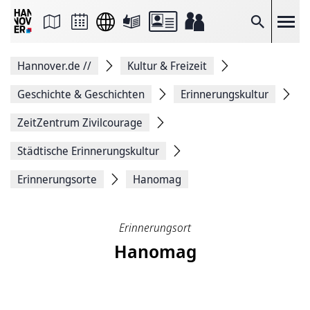
Seite
als
E-
Suche
Mail
versenden
Auf
Hannover.de
//
Kultur & Freizeit
Facebook
teilen
Auf
Geschichte & Geschichten
Erinnerungskultur
X
teilen
ZeitZentrum Zivilcourage
Seitenlink
Kopieren
Städtische Erinnerungskultur
Seite
Drucken
Erinnerungsorte
Hanomag
Erinnerungsort
Hanomag