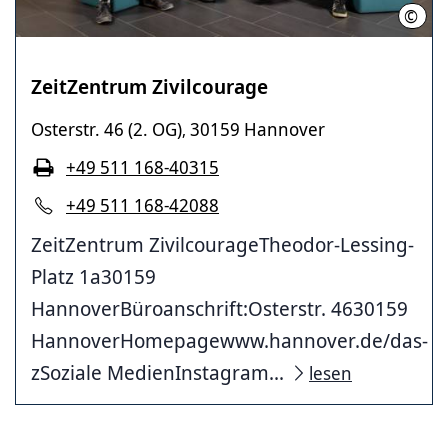
©
LHH
ZeitZentrum Zivilcourage
Osterstr. 46 (2. OG)
30159 Hannover
,
+49 511 168-40315
+49 511 168-42088
ZeitZentrum ZivilcourageTheodor-Lessing-
Platz 1a30159
HannoverBüroanschrift:Osterstr. 4630159
HannoverHomepagewww.hannover.de/das-
zSoziale MedienInstagram...
lesen