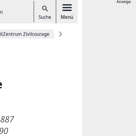
Anzeige
en
Suche
Menü
itZentrum Zivilcourage
e
1887
990