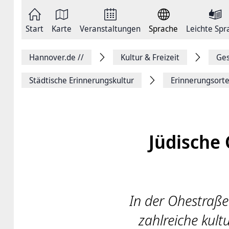
Zum
Seite
Inhalt
als
springen
E-
Zur
Mail
Start
Karte
Veranstaltungen
Sprache
Leichte Spr
Hauptnavigation
versenden
springen
Auf
Facebook
Hannover.de
//
Kultur & Freizeit
Ges
teilen
Auf
X
Städtische Erinnerungskultur
Erinnerungsort
teilen
Seitenlink
Kopieren
Seite
Drucken
Jüdische
In der Ohestraße
zahlreiche kult