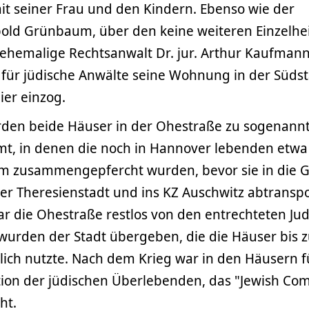
it seiner Frau und den Kindern. Ebenso wie der
ld Grünbaum, über den keine weiteren Einzelhe
 ehemalige Rechtsanwalt Dr. jur. Arthur Kaufmann
für jüdische Anwälte seine Wohnung in der Süds
er einzog.
den beide Häuser in der Ohestraße zu sogenann
t, in denen die noch in Hannover lebenden etwa
m zusammengepfercht wurden, bevor sie in die G
er Theresienstadt und ins KZ Auschwitz abtranspo
ar die Ohestraße restlos von den entrechteten Ju
urden der Stadt übergeben, die die Häuser bis 
lich nutzte. Nach dem Krieg war in den Häusern f
ation der jüdischen Überlebenden, das "Jewish Co
ht.