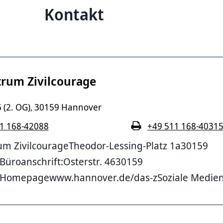
Kontakt
trum Zivilcourage
6 (2. OG)
30159 Hannover
,
1 168-42088
+49 511 168-4031
um ZivilcourageTheodor-Lessing-Platz 1a30159
üroanschrift:Osterstr. 4630159
Homepagewww.hannover.de/das-zSoziale MedienI