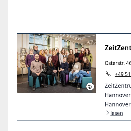
ZeitZen
Osterstr. 4
+49 51
ZeitZentr
©
LHH
HannoverB
Hannover
lesen