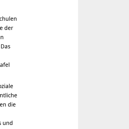
Schulen
te der
in
 Das
afel
ziale
ntliche
ten die
s und