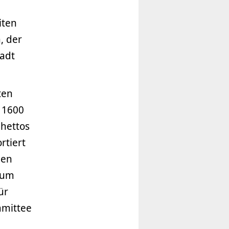
iten
, der
tadt
ten
 1600
hettos
rtiert
den
zum
ür
mmittee