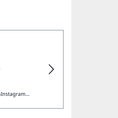
5
ZeitZentrum Zivilcourage
nstagram...