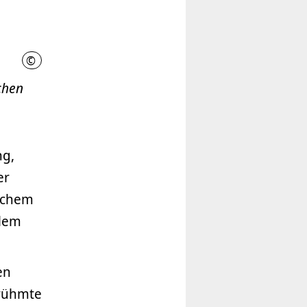
©
Historisches Museum Hannover
chen
ng,
er
ischem
hlem
en
erühmte