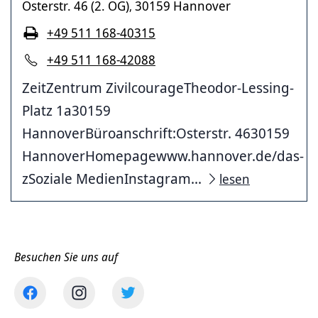
Osterstr. 46 (2. OG)
30159 Hannover
,
+49 511 168-40315
+49 511 168-42088
ZeitZentrum ZivilcourageTheodor-Lessing-
Platz 1a30159
HannoverBüroanschrift:Osterstr. 4630159
HannoverHomepagewww.hannover.de/das-
zSoziale MedienInstagram...
lesen
Besuchen Sie uns auf