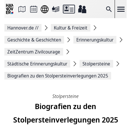
Seite
als
E-
Suche
Mail
versenden
Auf
Hannover.de
//
Kultur & Freizeit
Facebook
teilen
Auf
Geschichte & Geschichten
Erinnerungskultur
X
teilen
ZeitZentrum Zivilcourage
Seitenlink
Kopieren
Städtische Erinnerungskultur
Stolpersteine
Seite
Drucken
Biografien zu den Stolpersteinverlegungen 2025
Stolpersteine
Biografien zu den
Stolpersteinverlegungen 2025