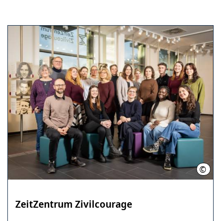
©
LHH
ZeitZentrum Zivilcourage