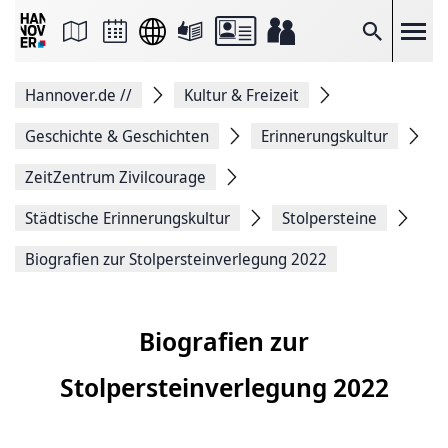
Seite
als
E-
Suche
Mail
versenden
Auf
Hannover.de
//
Kultur & Freizeit
Facebook
teilen
Auf
Geschichte & Geschichten
Erinnerungskultur
X
teilen
ZeitZentrum Zivilcourage
Seitenlink
Kopieren
Städtische Erinnerungskultur
Stolpersteine
Seite
Drucken
Biografien zur Stolpersteinverlegung 2022
Biografien zur
Stolpersteinverlegung 2022