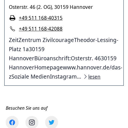
Osterstr. 46 (2. OG)
30159 Hannover
,
+49 511 168-40315
+49 511 168-42088
ZeitZentrum ZivilcourageTheodor-Lessing-
Platz 1a30159
HannoverBüroanschrift:Osterstr. 4630159
HannoverHomepagewww.hannover.de/das-
zSoziale MedienInstagram...
lesen
Besuchen Sie uns auf