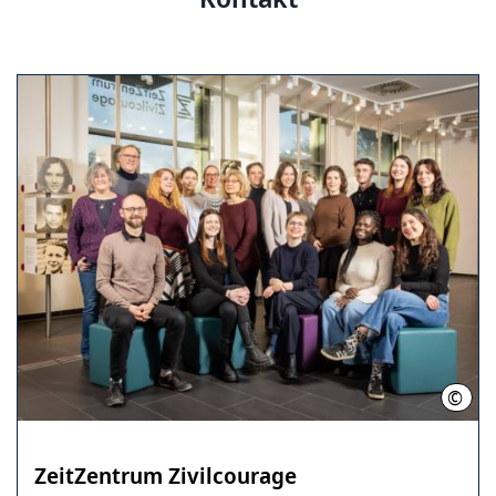
©
LHH
ZeitZentrum Zivilcourage