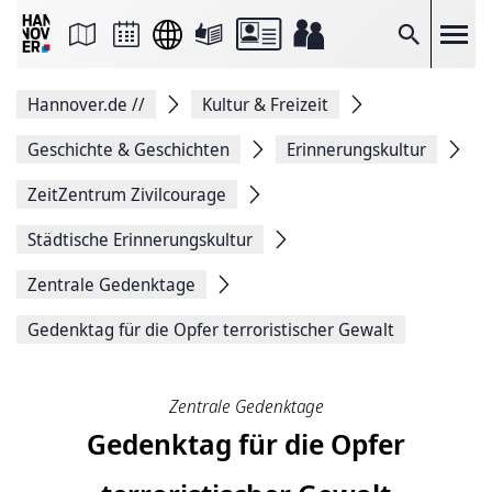
Seite
als
E-
Suche
Mail
versenden
Auf
Hannover.de
//
Kultur & Freizeit
Facebook
teilen
Auf
Geschichte & Geschichten
Erinnerungskultur
X
teilen
ZeitZentrum Zivilcourage
Seitenlink
Kopieren
Städtische Erinnerungskultur
Seite
Drucken
Zentrale Gedenktage
Gedenktag für die Opfer terroristischer Gewalt
Zentrale Gedenktage
Gedenktag für die Opfer