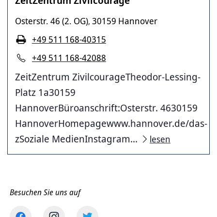
ZeitZentrum Zivilcourage
Osterstr. 46 (2. OG)
30159 Hannover
,
+49 511 168-40315
+49 511 168-42088
ZeitZentrum ZivilcourageTheodor-Lessing-
Platz 1a30159
HannoverBüroanschrift:Osterstr. 4630159
HannoverHomepagewww.hannover.de/das-
zSoziale MedienInstagram...
lesen
Besuchen Sie uns auf