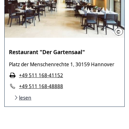
©
LHH
Restaurant ­"Der Gartensaal"
Platz der Menschenrechte 1
30159 Hannover
,
+49 511 168-41152
+49 511 168-48888
lesen