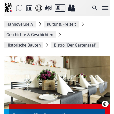
Seite
als
E-
Suche
Mail
versenden
Auf
Hannover.de
//
Kultur & Freizeit
Facebook
teilen
Auf
Geschichte & Geschichten
X
teilen
Historische Bauten
Bistro "Der Gartensaal"
Seitenlink
Kopieren
Seite
Drucken
©
LHH