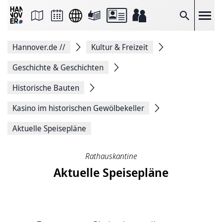
Seite
als
E-
Suche
Mail
versenden
Auf
Hannover.de
//
Kultur & Freizeit
Facebook
teilen
Auf
Geschichte & Geschichten
X
teilen
Historische Bauten
Seitenlink
Kopieren
Kasino im historischen Gewölbekeller
Seite
Drucken
Aktuelle Speisepläne
Rathauskantine
Aktuelle Speisepläne