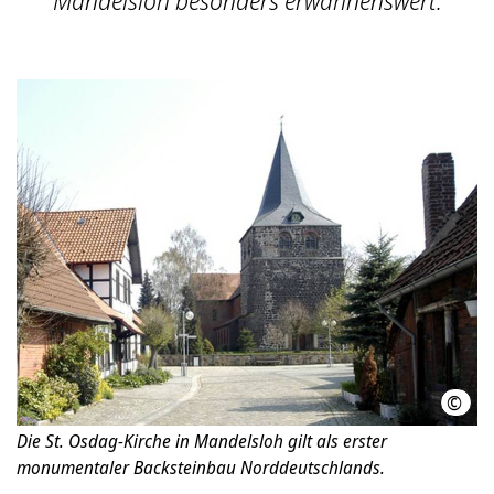
Mandelsloh besonders erwähnenswert.
©
Thom
Die St. Osdag-Kirche in Mandelsloh gilt als erster
monumentaler Backsteinbau Norddeutschlands.