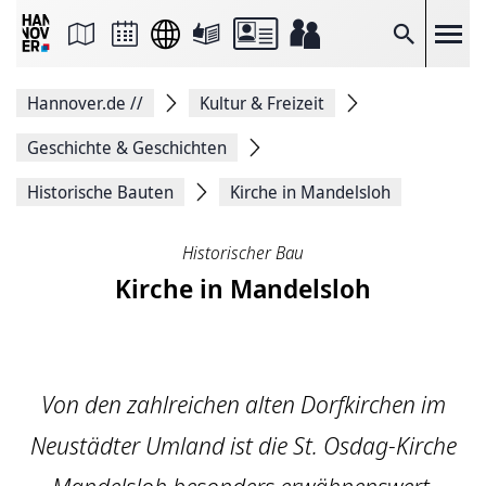
Seite
als
E-
Suche
Mail
versenden
Auf
Hannover.de
//
Kultur & Freizeit
Facebook
teilen
Auf
Geschichte & Geschichten
X
teilen
Historische Bauten
Kirche in Mandelsloh
Seitenlink
Kopieren
Seite
Historischer Bau
Drucken
Kirche in Mandelsloh
Von den zahlreichen alten Dorfkirchen im
Neustädter Umland ist die St. Osdag-Kirche