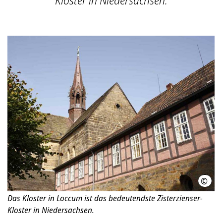
Kloster in Niedersachsen.
©
Klos
Das Kloster in Loccum ist das bedeutendste Zisterzienser-
Kloster in Niedersachsen.