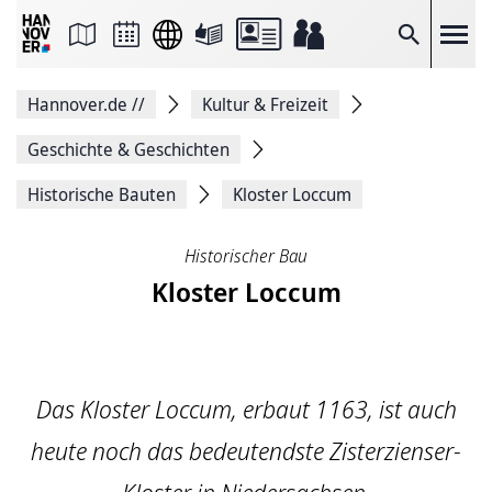
Seite
als
E-
Suche
Mail
versenden
Auf
Hannover.de
//
Kultur & Freizeit
Facebook
teilen
Auf
Geschichte & Geschichten
X
teilen
Historische Bauten
Kloster Loccum
Seitenlink
Kopieren
Seite
Historischer Bau
Drucken
Kloster Loccum
Das Kloster Loccum, erbaut 1163, ist auch
heute noch das bedeutendste Zisterzienser-