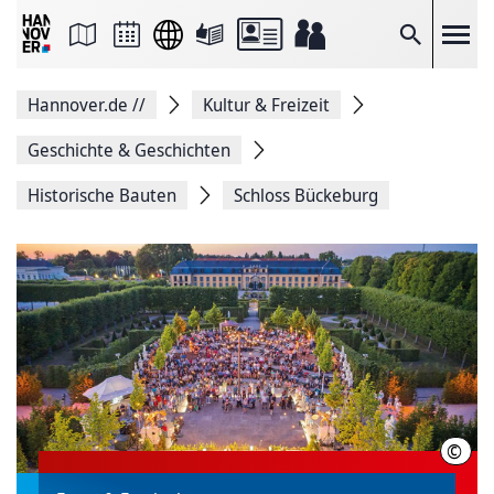
Seite
als
E-
Suche
Mail
versenden
Auf
Hannover.de
//
Kultur & Freizeit
Facebook
teilen
Auf
Geschichte & Geschichten
X
teilen
Historische Bauten
Schloss Bückeburg
Seitenlink
Kopieren
Seite
Drucken
©
Chri