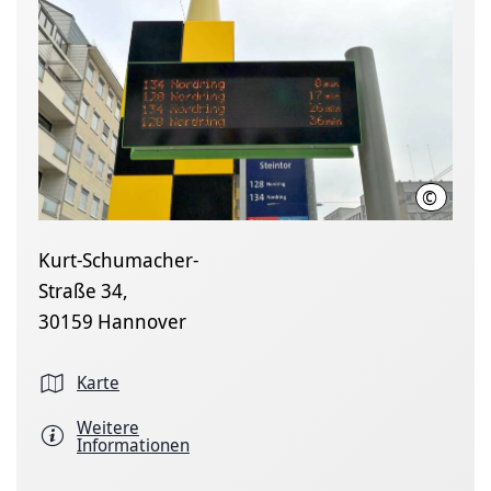
©
hannove
Kurt-Schumacher-
Straße 34,
30159 Hannover
Karte
Weitere
Informationen