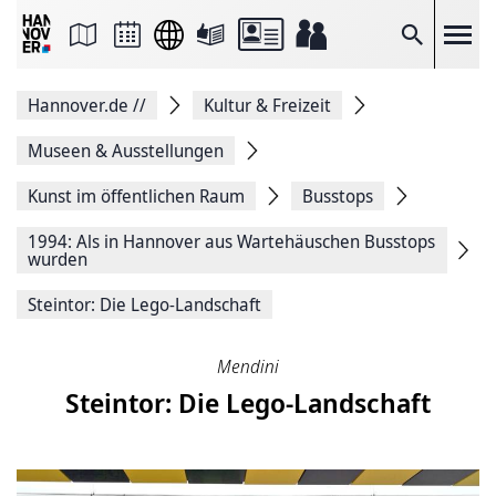
Seite
als
E-
Suche
Mail
versenden
Auf
Hannover.de
//
Kultur & Freizeit
Facebook
teilen
Auf
Museen & Ausstellungen
X
teilen
Kunst im öffentlichen Raum
Busstops
Seitenlink
Kopieren
1994: Als in Hannover aus Wartehäuschen Busstops
Seite
wurden
Drucken
Steintor: Die Lego-Landschaft
Mendini
Steintor: Die Lego-Landschaft